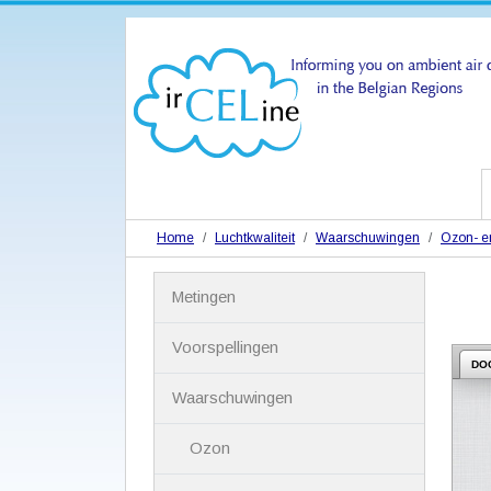
Home
Luchtkwaliteit
Waarschuwingen
Ozon- en
N
Metingen
a
v
i
Voorspellingen
g
DO
a
Waarschuwingen
t
i
Ozon
e