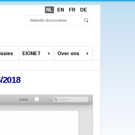
NL
EN
FR
DE
Zoek
Geavanceerd
Zoeken
zoeken...
ssies
EIONET
Over ons
6/2018
Zoom