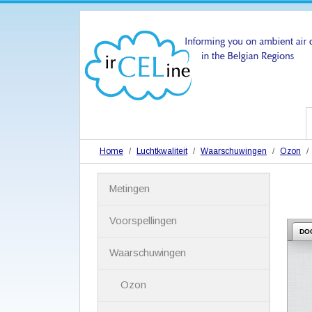
Home
Luchtkwaliteit
Waarschuwingen
Ozon
N
Metingen
a
v
i
Voorspellingen
g
DO
a
Waarschuwingen
t
i
Ozon
e