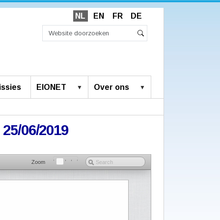
NL
EN
FR
DE
Zoek
Geavanceerd
Zoeken
zoeken...
ssies
EIONET
Over ons
 25/06/2019
Zoom