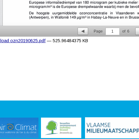
Page
1
of
6
load ozn20190625.pdf
— 525.96484375 KB