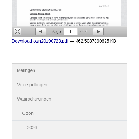
Page
1
of
6
Download ozn20190723.pdf
— 462.5087890625 KB
N
Metingen
a
v
i
Voorspellingen
g
a
Waarschuwingen
t
i
Ozon
e
2026