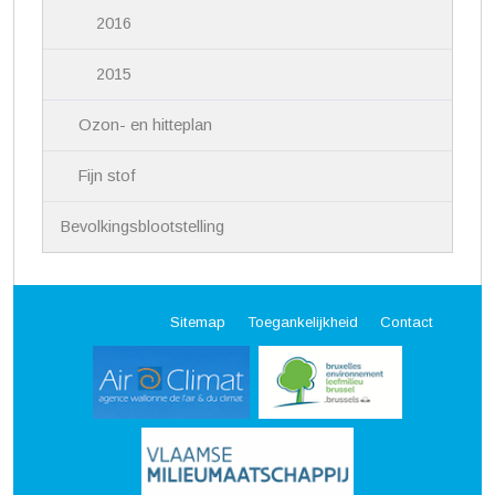
2016
2015
Ozon- en hitteplan
Fijn stof
Bevolkingsblootstelling
Sitemap
Toegankelijkheid
Contact