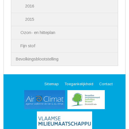
2016
2015
Ozon- en hitteplan
Fijn stof
Bevolkingsblootstelling
Sitemap
Toegankelijkheid
Contact