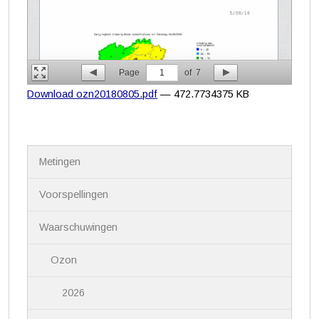
Page
1
of
7
Download ozn20180805.pdf
— 472.7734375 KB
N
Metingen
a
v
i
Voorspellingen
g
a
Waarschuwingen
t
i
Ozon
e
2026