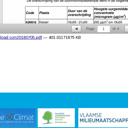
Page
1
of
4
load ozn20180705.pdf
— 401.01171875 KB