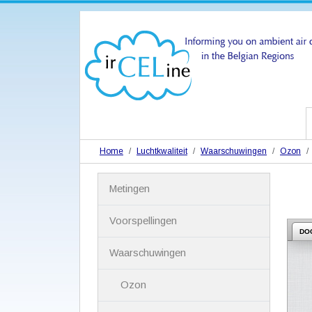
Home
Luchtkwaliteit
Waarschuwingen
Ozon
N
Metingen
a
v
i
Voorspellingen
g
DO
a
Waarschuwingen
t
i
Ozon
e