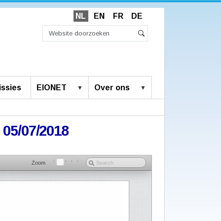
NL
EN
FR
DE
Zoek
Geavanceerd
Zoeken
zoeken...
ssies
EIONET
Over ons
 05/07/2018
Zoom