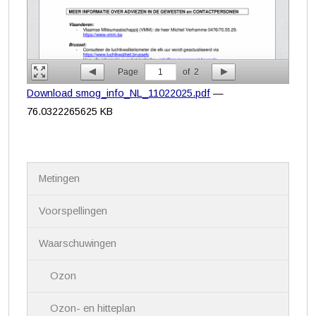
Page
1
of
2
Download smog_info_NL_11022025.pdf
—
76.0322265625 KB
N
Metingen
a
v
i
Voorspellingen
g
a
Waarschuwingen
t
i
Ozon
e
Ozon- en hitteplan