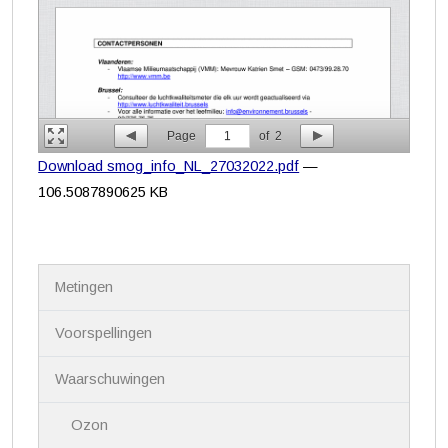
Page
1
of
2
Download smog_info_NL_27032022.pdf
—
106.5087890625 KB
N
Metingen
a
v
i
Voorspellingen
g
a
Waarschuwingen
t
i
Ozon
e