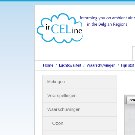
Home
Luchtkwaliteit
Waarschuwingen
Fijn stof
N
Metingen
a
v
i
Voorspellingen
g
DO
a
Waarschuwingen
t
i
Ozon
e