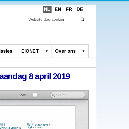
NL
EN
FR
DE
Zoek
Geavanceerd
Zoeken
zoeken...
ssies
EIONET
Over ons
maandag 8 april 2019
Zoom