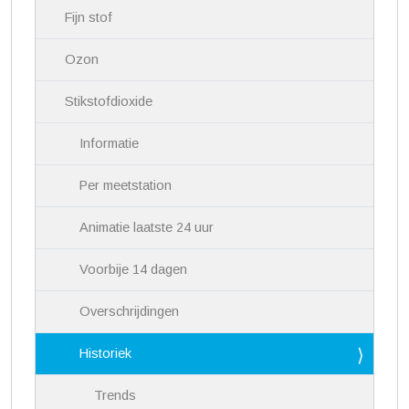
i
Fijn stof
g
a
Ozon
t
i
Stikstofdioxide
e
Informatie
Per meetstation
Animatie laatste 24 uur
Voorbije 14 dagen
Overschrijdingen
Historiek
Trends