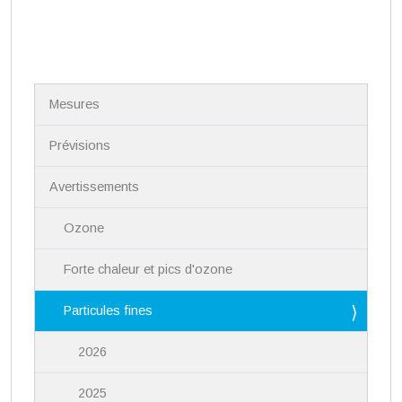
N
Mesures
a
v
i
Prévisions
g
a
Avertissements
t
i
Ozone
o
n
Forte chaleur et pics d'ozone
Particules fines
2026
2025