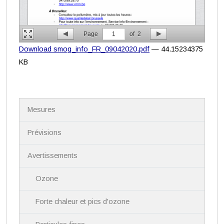
Page
1
of
2
Download smog_info_FR_09042020.pdf
— 44.15234375
KB
N
Mesures
a
v
i
Prévisions
g
a
Avertissements
t
i
Ozone
o
n
Forte chaleur et pics d'ozone