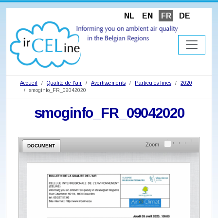
NL
EN
FR
DE
Accueil
Qualité de l'air
Avertissements
Particules fines
2020
smoginfo_FR_09042020
smoginfo_FR_09042020
Zoom
DOCUMENT