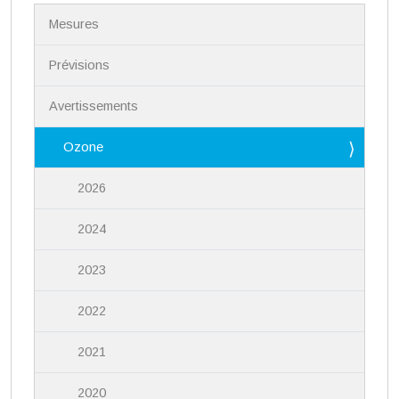
N
Mesures
a
v
i
Prévisions
g
a
Avertissements
t
i
Ozone
o
n
2026
2024
2023
2022
2021
2020