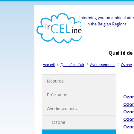
Qualité de l
Accueil
Qualité de l'air
Avertissements
Ozone
N
Mesures
a
v
i
Prévisions
Ozon
g
Ozone
a
Avertissements
t
Ozone
i
Ozon
Ozone
o
Ozon
n