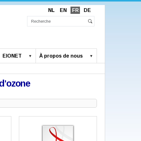
NL
EN
FR
DE
Chercher
par
Recherche
Rechercher
avancée…
EIONET
À propos de nous
 d'ozone