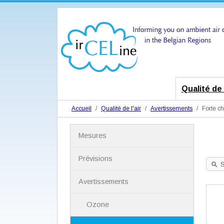
Qualité de l
Accueil
Qualité de l'air
Avertissements
Forte ch
N
Mesures
a
v
i
Prévisions
g
S
a
Avertissements
t
i
Ozone
o
n