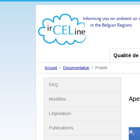
Qualité de l
Accueil
Documentation
Projets
N
FAQ
a
v
Ape
i
Modèles
g
a
Législation
t
i
Publications
o
n