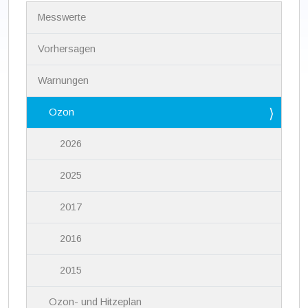
N
Messwerte
a
v
i
Vorhersagen
g
a
Warnungen
t
i
Ozon
o
n
2026
2025
2017
2016
2015
Ozon- und Hitzeplan