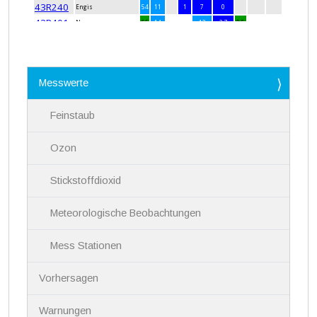
N
Messwerte
a
v
i
Feinstaub
g
a
Ozon
t
i
Stickstoffdioxid
o
n
Meteorologische Beobachtungen
Mess Stationen
Vorhersagen
Warnungen