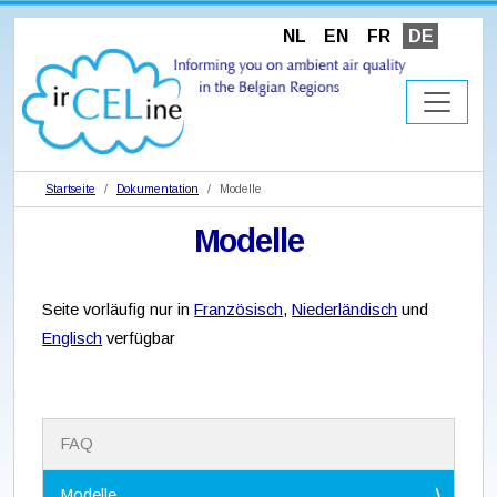
NL
EN
FR
DE
Startseite
Dokumentation
Modelle
Modelle
Seite vorläufig nur in
Französisch
,
Niederländisch
und
Englisch
verfügbar
N
FAQ
a
v
i
Modelle