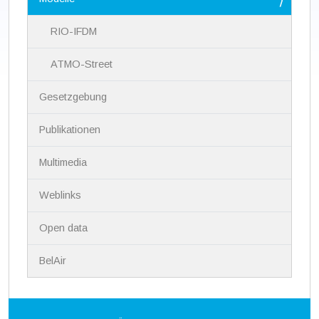
g
a
RIO-IFDM
t
i
ATMO-Street
o
n
Gesetzgebung
Publikationen
Multimedia
Weblinks
Open data
BelAir